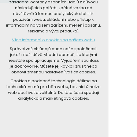
zásadami ochrany osobních údajů z důvodu
nutná pro provozování webu
následujících potřeb: zpětná vazba od
udržení kontextu stránek (session):
návštěvníků formou analytických statistik
případná přihlášení, volby jazyka, apod.
používání webu, ukládání nebo přístup k
informacím na vašem zařízení, měření obsahu,
Volitelná cookies
reklama a vývoj produktů.
analytická pro anonymizované
Více informací o cookies na našem webu
vyhodnocení návštěvnosti
marketingová cookies (Google, Seznam,
Správci vašich údajů bude naše společnost,
Facebook)
jakož i naši důvěryhodní partneři, se kterými
neustále spolupracujeme. Vyjádření souhlasu
Více informací o cookies na našem webu
je dobrovolné. Můžete jej kdykoli zrušit nebo
obnovit změnou nastavení vašich cookies.
PŘIJMOUT VŠECHNY COOKIES
Cookies a podobné technologie dělíme na
technická: nutná pro běh webu, bez nichž nelze
ODMÍTNOUT VOLITELNÁ
web používat a volitelná. Do této části spadají
analytická a marketingová cookies.