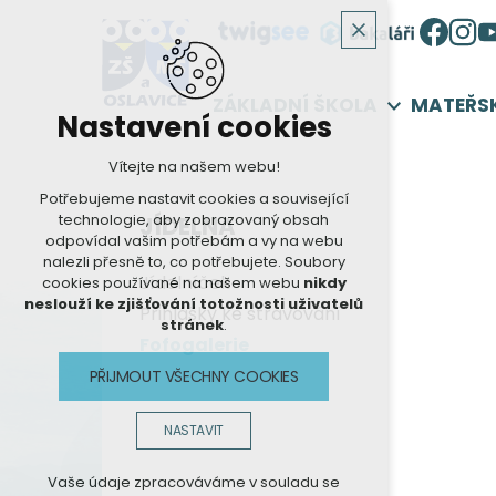
ZÁKLADNÍ ŠKOLA
MATEŘS
Nastavení cookies
Vítejte na našem webu!
Potřebujeme nastavit cookies a související
technologie, aby zobrazovaný obsah
JÍDELNA
odpovídal vašim potřebám a vy na webu
nalezli přesně to, co potřebujete. Soubory
Jídelníček
cookies používané na našem webu
nikdy
neslouží ke zjišťování totožnosti uživatelů
Přihlášky ke stravování
stránek
.
Fofogalerie
PŘIJMOUT VŠECHNY COOKIES
NASTAVIT
Technická cookies
Vaše údaje zpracováváme v souladu se