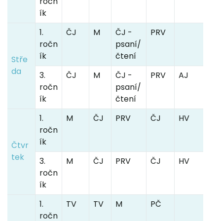
ročn
ík
1.
ČJ
M
ČJ -
PRV
ročn
psaní/
ík
čtení
Stře
da
3.
ČJ
M
ČJ -
PRV
AJ
ročn
psaní/
ík
čtení
1.
M
ČJ
PRV
ČJ
HV
ročn
ík
Čtvr
tek
3.
M
ČJ
PRV
ČJ
HV
ročn
ík
1.
TV
TV
M
PČ
ročn