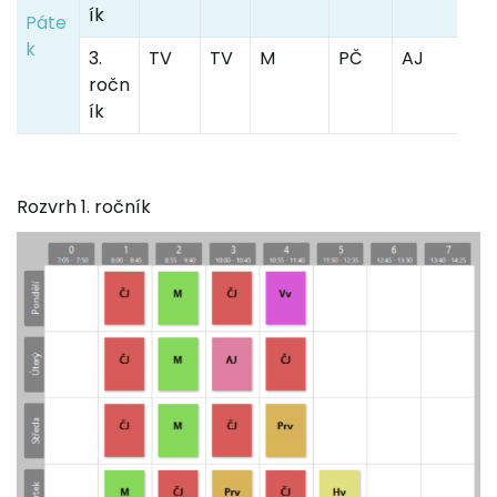
ík
Páte
k
3.
TV
TV
M
PČ
AJ
ročn
ík
Rozvrh 1. ročník