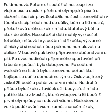
Feldmanová. Potom už soutěžící nastoupili za
vlajkonoše a došlo k přehrání olympijské písně a
složení slibu fair play. Soutěžilo na šesti stanovištích v
těchto disciplínách: hod do dálky, běh na 50 metrů,
překážková dráha, skok z místa, štafetový běh a
skok do dálky. Nesoutěžící děti mohly vyzkoušet
fotbálek, míčové hry, požární stříkačku, výtvarné
dílničky či si nechat něco pěkného namalovat na
obličej. V budově pak bylo připraveno občerstvení a
pití. Po dvou hodinách příjemného sportování při
krásném počasí bylo dobojováno. Po sečtení
výsledků na listině bylo stanoveno pořadí škol.
Nejlépe se dařilo domácímu týmu z Oslavice, který
získal 26 bodů a pohár za první místo. Na druhé
příčce byla škola z Laviček s 21 body, třetí místo
patřilo škole z Mostišť, která vybojovala 16 bodů. Z
první olympiády se radovali všichni. Následovalo
velké poděkování všem zaměstnancům školy,