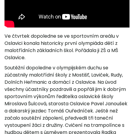
Ve čtvrtek dopoledne se ve sportovním areálu v
Oslavici konala historicky první olympiáda dětí z
malotřídních základních škol. Pořádala ji ZŠ a MŠ
Oslavice.
Soutěžní dopoledne v olympijském duchu se
zúčastnily malotřídní školy z Mostišť, Laviček, Rudy,
Dolních Heřmanic a domácí z Oslavice. Na úvod
všechny účastníky pozdravili a popřáli jim k dobrým
sportovním výkonům ředitelka oslavické školy
Miroslava Šulcová, starosta Oslavice Pavel Janoušek
a dakarský jezdec Tomáš Ouředníček. Ještě než
začalo soutěžní zápolení, předvedli tři taneční
vystoupení žáci z družiny. Cvičení na trampolínce s
hudbou dětem s úsměvem prezentovala Radka