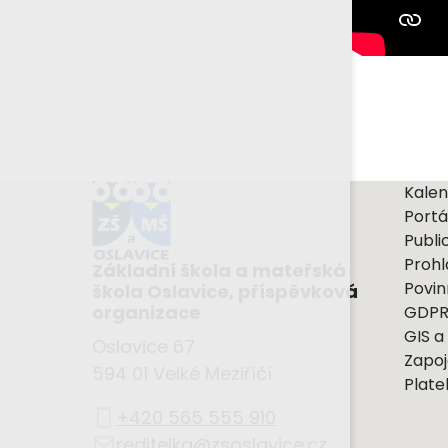
Kalen
Portá
Publi
Prohl
Základní škola a mateřská
Povin
škola Oslavice, příspěvková
organizace
GDP
GIS a
Oslavice 67
Zapoj
594 01 Velké Meziříčí
Plate
+420 565 555 910
reditelka@zsoslavice.cz