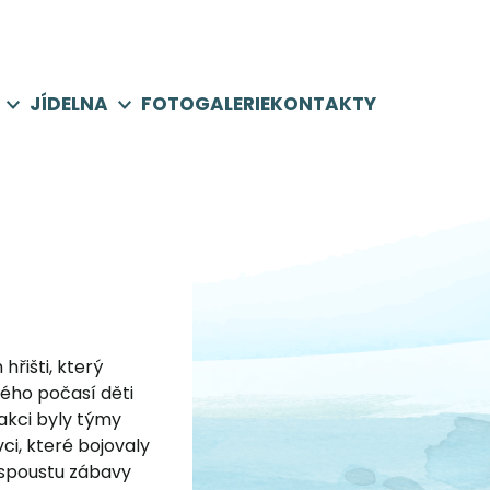
JÍDELNA
FOTOGALERIE
KONTAKTY
hřišti, který
ého počasí děti
 akci byly týmy
vci, které bojovaly
i spoustu zábavy