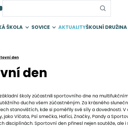
KÁ ŠKOLA
SOVICE
AKTUALITY
ŠKOLNÍ DRUŽINA
tovní den
vní den
 základní školy zúčastnili sportovního dne na multifukčním 
soutěžního ducha všem zúčastněným. Za krásného slunečn
řech stanovištích, kde si poměřily své síly a dovednosti. V
y, jako Vlčata, Psí smečka, Hafíci, Značky, Pandy a Sporto
ch disciplínách. Sportovní den přinesl nejen soutěže, ale 