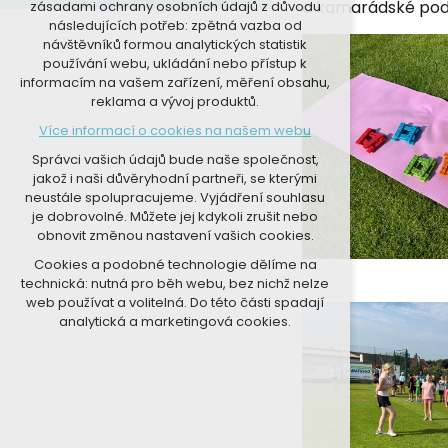
a kamarádské pod
zásadami ochrany osobních údajů z důvodu
nutná pro provozování webu
následujících potřeb: zpětná vazba od
udržení kontextu stránek (session):
návštěvníků formou analytických statistik
případná přihlášení, volby jazyka, apod.
používání webu, ukládání nebo přístup k
informacím na vašem zařízení, měření obsahu,
Volitelná cookies
reklama a vývoj produktů.
analytická pro anonymizované
Více informací o cookies na našem webu
vyhodnocení návštěvnosti
marketingová cookies (Google, Seznam,
Správci vašich údajů bude naše společnost,
Facebook)
jakož i naši důvěryhodní partneři, se kterými
neustále spolupracujeme. Vyjádření souhlasu
Více informací o cookies na našem webu
je dobrovolné. Můžete jej kdykoli zrušit nebo
obnovit změnou nastavení vašich cookies.
PŘIJMOUT VŠECHNY COOKIES
Cookies a podobné technologie dělíme na
technická: nutná pro běh webu, bez nichž nelze
ODMÍTNOUT VOLITELNÁ
web používat a volitelná. Do této části spadají
analytická a marketingová cookies.