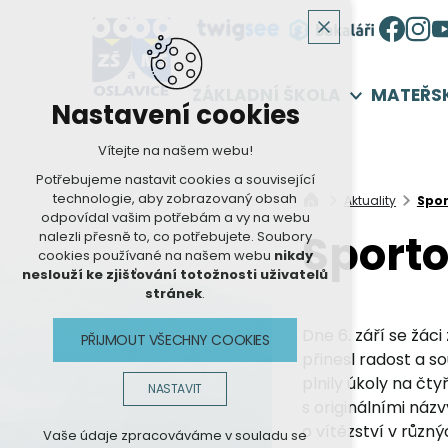
ZÁKLADNÍ ŠKOLA
MATEŘS
Nastavení cookies
Vítejte na našem webu!
Potřebujeme nastavit cookies a související
technologie, aby zobrazovaný obsah
Aktuality
Spor
odpovídal vašim potřebám a vy na webu
Sporto
nalezli přesně to, co potřebujete. Soubory
cookies používané na našem webu
nikdy
neslouží ke zjišťování totožnosti uživatelů
stránek
.
Dne 6. září se žáci
PŘIJMOUT VŠECHNY COOKIES
přinesl radost a 
plnily úkoly na čty
NASTAVIT
s originálními názv
o vítězství v různý
Technická cookies
Vaše údaje zpracováváme v souladu se