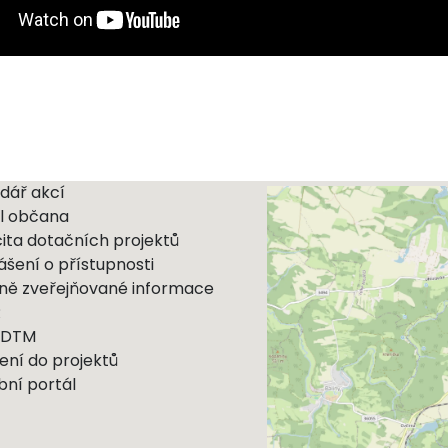
dář akcí
l občana
cita dotačních projektů
ášení o přístupnosti
ně zveřejňované informace
R
 DTM
ení do projektů
bní portál