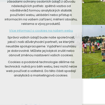
zásadami ochrany osobních údajů z důvodu
nutná pro provozování webu
následujících potřeb: zpětná vazba od
udržení kontextu stránek (session):
návštěvníků formou analytických statistik
případná přihlášení, volby jazyka, apod.
používání webu, ukládání nebo přístup k
informacím na vašem zařízení, měření obsahu,
Volitelná cookies
reklama a vývoj produktů.
analytická pro anonymizované
Více informací o cookies na našem webu
vyhodnocení návštěvnosti
marketingová cookies (Google, Seznam,
Správci vašich údajů bude naše společnost,
Facebook)
jakož i naši důvěryhodní partneři, se kterými
neustále spolupracujeme. Vyjádření souhlasu
Více informací o cookies na našem webu
je dobrovolné. Můžete jej kdykoli zrušit nebo
obnovit změnou nastavení vašich cookies.
PŘIJMOUT VŠECHNY COOKIES
Cookies a podobné technologie dělíme na
technická: nutná pro běh webu, bez nichž nelze
ODMÍTNOUT VOLITELNÁ
web používat a volitelná. Do této části spadají
analytická a marketingová cookies.