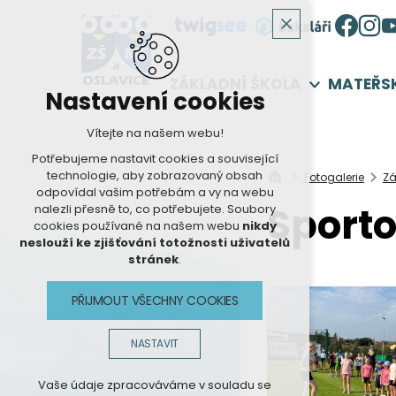
ZÁKLADNÍ ŠKOLA
MATEŘS
Nastavení cookies
Vítejte na našem webu!
Potřebujeme nastavit cookies a související
technologie, aby zobrazovaný obsah
Fotogalerie
Zá
odpovídal vašim potřebám a vy na webu
Sporto
nalezli přesně to, co potřebujete. Soubory
cookies používané na našem webu
nikdy
neslouží ke zjišťování totožnosti uživatelů
stránek
.
PŘIJMOUT VŠECHNY COOKIES
NASTAVIT
Technická cookies
Vaše údaje zpracováváme v souladu se