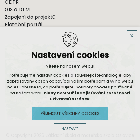
GDPR
GIS a DTM
Zapojení do projektů
Platební portál
Nastavení cookies
Vítejte na našem webu!
Potřebujeme nastavit cookies a související technologie, aby
zobrazovaný obsah odpovídal vašim potřebám a vy na webu
nalezli přesně to, co potřebujete. Soubory cookies používané
na našem webu
nikdy neslouží ke zjišťování totožnosti
uživatelů stránek
.
PŘIJMOUT VŠECHNY COOKIES
NASTAVIT
© Copyright 2026 Základní škola a mateřská škola Oslavice