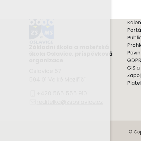
Kalen
Portá
Publi
Prohl
Základní škola a mateřská
Povin
škola Oslavice, příspěvková
organizace
GDP
GIS a
Oslavice 67
Zapoj
594 01 Velké Meziříčí
Plate
+420 565 555 910
reditelka@zsoslavice.cz
© Cop