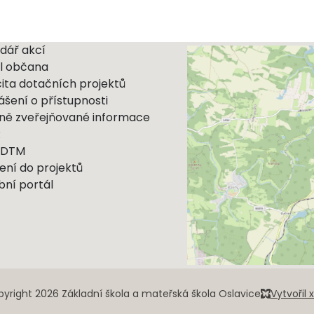
dář akcí
l občana
cita dotačních projektů
ášení o přístupnosti
ně zveřejňované informace
R
 DTM
ení do projektů
bní portál
yright 2026 Základní škola a mateřská škola Oslavice
Vytvořil 