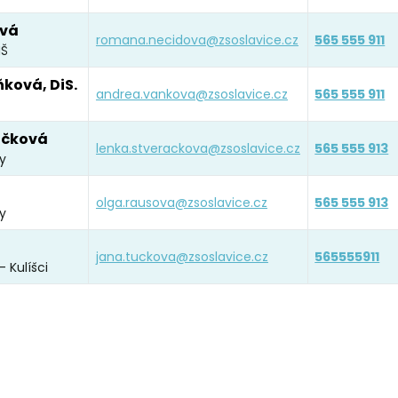
vá
romana.necidova@zsoslavice.cz
565 555 911
MŠ
ková, DiS.
andrea.vankova@zsoslavice.cz
565 555 911
áčková
lenka.stverackova@zsoslavice.cz
565 555 913
y
olga.rausova@zsoslavice.cz
565 555 913
y
jana.tuckova@zsoslavice.cz
565555911
 Kulíšci