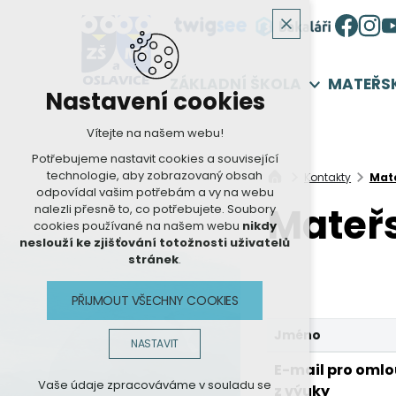
ZÁKLADNÍ ŠKOLA
MATEŘS
Nastavení cookies
Vítejte na našem webu!
Potřebujeme nastavit cookies a související
technologie, aby zobrazovaný obsah
Kontakty
Mate
odpovídal vašim potřebám a vy na webu
Mateř
nalezli přesně to, co potřebujete. Soubory
cookies používané na našem webu
nikdy
neslouží ke zjišťování totožnosti uživatelů
stránek
.
PŘIJMOUT VŠECHNY COOKIES
Jméno
NASTAVIT
E-mail pro omlo
Technická cookies
Vaše údaje zpracováváme v souladu se
z výuky