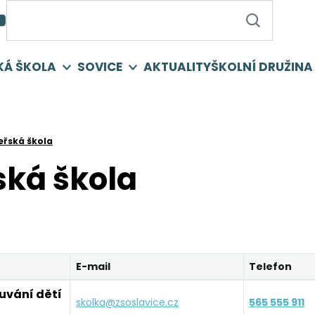
KÁ ŠKOLA
SOVICE
AKTUALITY
ŠKOLNÍ DRUŽINA
řská škola
ská škola
E-mail
Telefon
uvání dětí
skolka@zsoslavice.cz
565 555 911