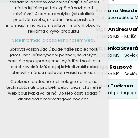
zásadami ochrany osobních údajů z důvodu
nutná pro provozování webu
následujících potřeb: zpětná vazba od
Romana Necido
udržení kontextu stránek (session):
návštěvníků formou analytických statistik
případná přihlášení, volby jazyka, apod.
Zástupce ředitele 
používání webu, ukládání nebo přístup k
informacím na vašem zařízení, měření obsahu,
Volitelná cookies
Mgr. Andrea Vaň
reklama a vývoj produktů.
analytická pro anonymizované
Učitelka MŠ - Kulíšci
Více informací o cookies na našem webu
vyhodnocení návštěvnosti
Bc. Lenka Štver
marketingová cookies (Google, Seznam,
Správci vašich údajů bude naše společnost,
Facebook)
Učitelka MŠ - Sovičk
jakož i naši důvěryhodní partneři, se kterými
neustále spolupracujeme. Vyjádření souhlasu
Více informací o cookies na našem webu
Olga Rausová
je dobrovolné. Můžete jej kdykoli zrušit nebo
obnovit změnou nastavení vašich cookies.
Učitelka MŠ - Sovičk
PŘIJMOUT VŠECHNY COOKIES
Cookies a podobné technologie dělíme na
Jana Tučková
technická: nutná pro běh webu, bez nichž nelze
ODMÍTNOUT VOLITELNÁ
Asistent pedagoga –
web používat a volitelná. Do této části spadají
analytická a marketingová cookies.