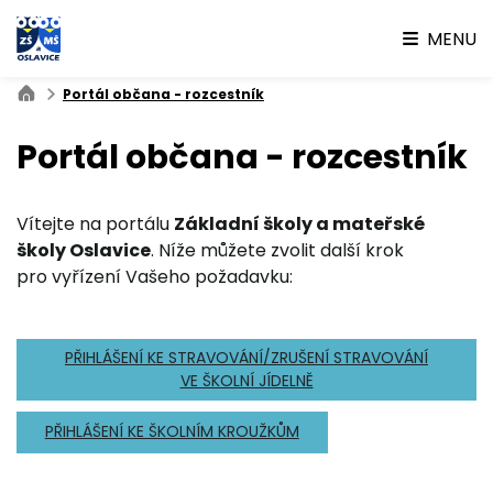
MENU
Portál občana - rozcestník
Portál občana - rozcestník
Vítejte na portálu
Základní školy a mateřské
školy Oslavice
. Níže můžete zvolit další krok
pro vyřízení Vašeho požadavku:
PŘIHLÁŠENÍ KE STRAVOVÁNÍ/ZRUŠENÍ STRAVOVÁNÍ
VE ŠKOLNÍ JÍDELNĚ
PŘIHLÁŠENÍ KE ŠKOLNÍM KROUŽKŮM