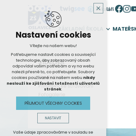
ZÁKLADNÍ ŠKOLA
MATEŘS
Nastavení cookies
Vítejte na našem webu!
Potřebujeme nastavit cookies a související
technologie, aby zobrazovaný obsah
JÍDELNA
odpovídal vašim potřebám a vy na webu
nalezli přesně to, co potřebujete. Soubory
Jídelníček
cookies používané na našem webu
nikdy
neslouží ke zjišťování totožnosti uživatelů
Přihlášky ke stravování
stránek
.
Fofogalerie
PŘIJMOUT VŠECHNY COOKIES
NASTAVIT
Technická cookies
Vaše údaje zpracováváme v souladu se