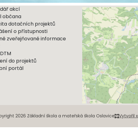
dář akcí
l občana
cita dotačních projektů
ášení o přístupnosti
ně zveřejňované informace
R
 DTM
ení do projektů
bní portál
yright 2026 Základní škola a mateřská škola Oslavice
Vytvořil 