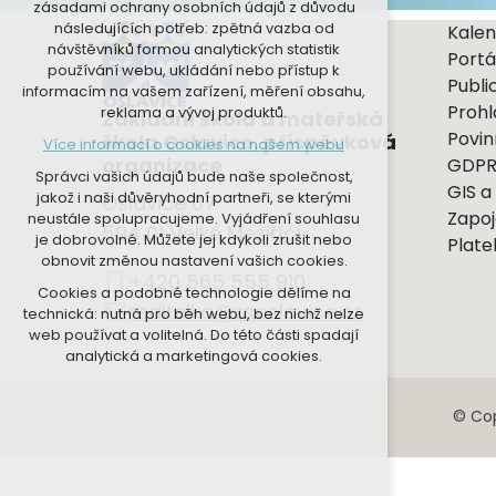
zásadami ochrany osobních údajů z důvodu
nutná pro provozování webu
následujících potřeb: zpětná vazba od
Kalen
udržení kontextu stránek (session):
návštěvníků formou analytických statistik
Portá
případná přihlášení, volby jazyka, apod.
používání webu, ukládání nebo přístup k
Publi
informacím na vašem zařízení, měření obsahu,
Volitelná cookies
Prohl
reklama a vývoj produktů.
Základní škola a mateřská
analytická pro anonymizované
Povin
škola Oslavice, příspěvková
Více informací o cookies na našem webu
vyhodnocení návštěvnosti
organizace
GDP
marketingová cookies (Google, Seznam,
Správci vašich údajů bude naše společnost,
GIS a
Facebook)
jakož i naši důvěryhodní partneři, se kterými
Oslavice 67
Zapoj
neustále spolupracujeme. Vyjádření souhlasu
Více informací o cookies na našem webu
594 01 Velké Meziříčí
je dobrovolné. Můžete jej kdykoli zrušit nebo
Plate
obnovit změnou nastavení vašich cookies.
PŘIJMOUT VŠECHNY COOKIES
+420 565 555 910
Cookies a podobné technologie dělíme na
reditelka@zsoslavice.cz
technická: nutná pro běh webu, bez nichž nelze
ODMÍTNOUT VOLITELNÁ
web používat a volitelná. Do této části spadají
analytická a marketingová cookies.
© Cop