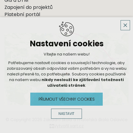
GIS a DTM
Zapojení do projektů
Platební portál
Nastavení cookies
Vítejte na našem webu!
Potřebujeme nastavit cookies a související technologie, aby
zobrazovaný obsah odpovídal vašim potřebám a vy na webu
nalezli přesně to, co potřebujete. Soubory cookies používané
na našem webu
nikdy neslouží ke zjišťování totožnosti
uživatelů stránek
.
PŘIJMOUT VŠECHNY COOKIES
NASTAVIT
© Copyright 2026 Základní škola a mateřská škola Oslavice
Vytvořil xart.cz
Technická cookies