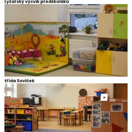
Lyžařský výcvik předškoláků
třída Soviček