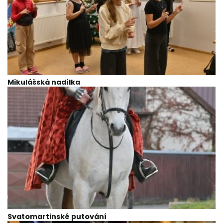
Mikulášská nadílka
Svatomartinské putování