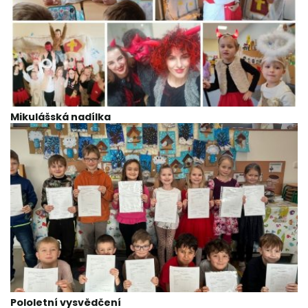
Mikulášská nadílka
Pololetní vysvědčení